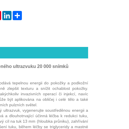
tsApp
Pinterest
LinkedIn
Share
eného ultrazvuku 20 000 snímků
dává tepelnou energii do pokožky a podkožní
ě zlepšit texturu a snížit ochablost pokožky.
akýchkoliv invazivních operací či injekcí, navíc
e být aplikována na obličej i celé tělo a také
vních pulzních světel.
ltrazvuk, vygenerujte soustředěnou energii a
obivá a dlouhotrvající účinná léčba k redukci tuku,
vý cíl na tuk 13 mm (hloubka průniku), zahřívání
šení tuku, během léčby se triglyceridy a mastné