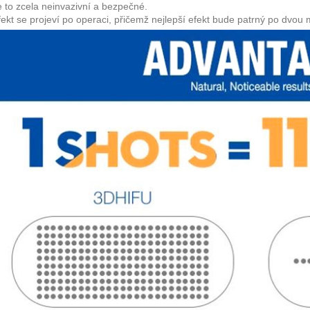
e to zcela neinvazivní a bezpečné.
fekt se projeví po operaci, přičemž nejlepší efekt bude patrný po dvou 