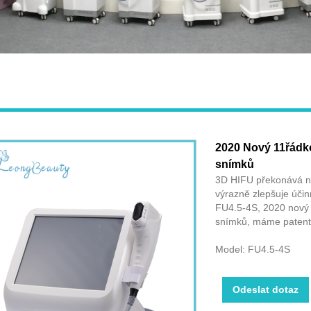
2020 Nový 11řádk
snímků
3D HIFU překonává ne
výrazně zlepšuje účin
FU4.5-4S, 2020 nový
snímků, máme patenty
Model: FU4.5-4S
Odeslat dotaz