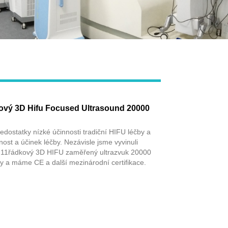
Live
ový 3D Hifu Focused Ultrasound 20000
dostatky nízké účinnosti tradiční HIFU léčby a
nost a účinek léčby. Nezávisle jsme vyvinuli
 11řádkový 3D HIFU zaměřený ultrazvuk 20000
 a máme CE a další mezinárodní certifikace.