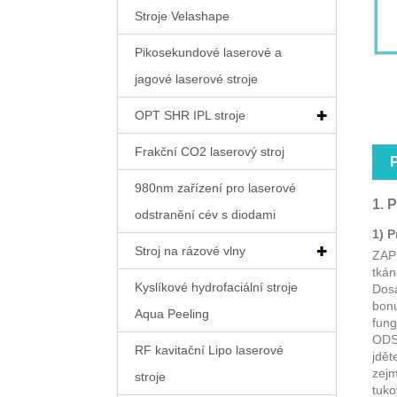
Stroje Velashape
Pikosekundové laserové a
jagové laserové stroje
OPT SHR IPL stroje
Frakční CO2 laserový stroj
980nm zařízení pro laserové
1. 
odstranění cév s diodami
1) P
Stroj na rázové vlny
ZAP
tkán
Kyslíkové hydrofaciální stroje
Dosa
bonu
Aqua Peeling
fung
ODST
RF kavitační Lipo laserové
jdět
zejm
stroje
tuko