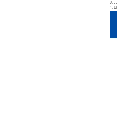
3. J
4. E