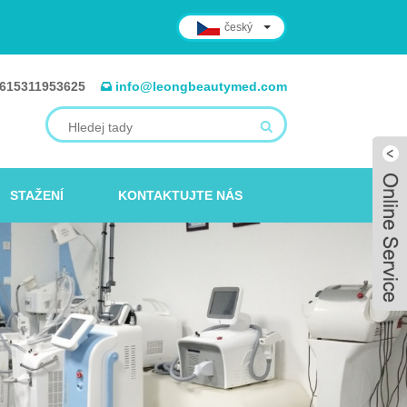
český
615311953625
info@leongbeautymed.com
STAŽENÍ
KONTAKTUJTE NÁS