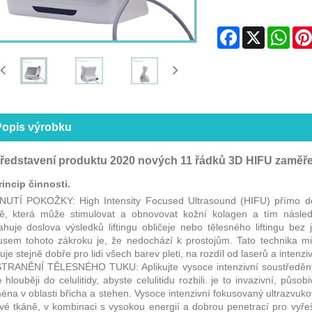
Facebook
X
Wha
Popis výrobku
Představení produktu 2020 nových 11 řádků 3D HIFU zaměř
rincip činnosti.
NUTÍ POKOŽKY: High Intensity Focused Ultrasound (HIFU) přímo do
ě, která může stimulovat a obnovovat kožní kolagen a tím následn
huje doslova výsledků liftingu obličeje nebo tělesného liftingu bez j
sem tohoto zákroku je, že nedochází k prostojům. Tato technika můž
uje stejně dobře pro lidi všech barev pleti, na rozdíl od laserů a intenzi
RANĚNÍ TĚLESNÉHO TUKU: Aplikujte vysoce intenzivní soustředěný u
e hlouběji do celulitidy, abyste celulitidu rozbili. je to invazivní, půs
éna v oblasti břicha a stehen. Vysoce intenzivní fokusovaný ultrazvuko
vé tkáně, v kombinaci s vysokou energií a dobrou penetrací pro vyře