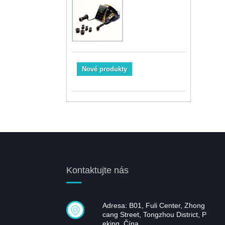
Nové produkty
Kontaktujte nás
Adresa: B01, Fuli Center, Zhong
cang Street, Tongzhou District, P
eking, Čína