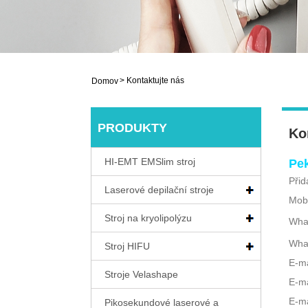
>
Kontaktujte nás
Domov
PRODUKTY
Ko
HI-EMT EMSlim stroj
Pek
Přid
Laserové depilační stroje
Mobi
Stroj na kryolipolýzu
Wha
Wha
Stroj HIFU
E-ma
Stroje Velashape
E-ma
E-ma
Pikosekundové laserové a