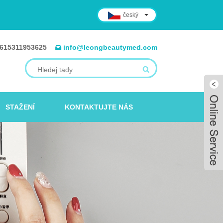
český
615311953625
info@leongbeautymed.com
STAŽENÍ
KONTAKTUJTE NÁS