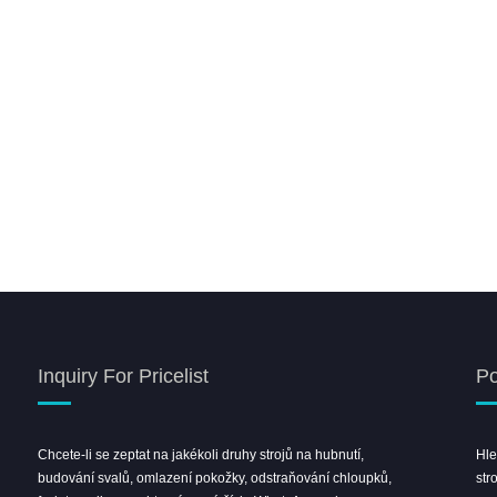
Inquiry For Pricelist
Po
Chcete-li se zeptat na jakékoli druhy strojů na hubnutí,
Vítejte v Shanghai Beauty Expo
Hle
budování svalů, omlazení pokožky, odstraňování chloupků,
Leongbeauty Booth
str