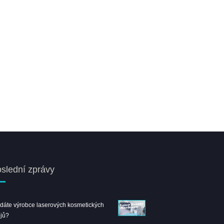
slední zprávy
dáte výrobce laserových kosmetických
Vítejte v Shanghai Beauty E
ojů?
Leongbeauty Booth