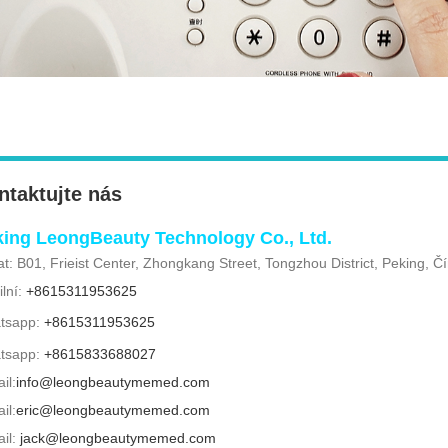
ntaktujte nás
ing LeongBeauty Technology Co., Ltd.
at: B01, Frieist Center, Zhongkang Street, Tongzhou District, Peking, Č
lní:
+8615311953625
tsapp:
+8615311953625
tsapp:
+8615833688027
il:
info@leongbeautymemed.com
il:
eric@leongbeautymemed.com
il:
jack@leongbeautymemed.com