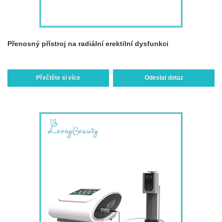
Přenosný přístroj na radiální erektilní dysfunkci
Přečtěte si více
Odeslat dotaz