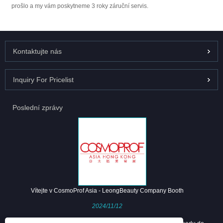
prošlo a my vám poskytneme 3 roky záruční servis.
Kontaktujte nás
Inquiry For Pricelist
Poslední zprávy
Vítejte v CosmoProf Asia - LeongBeauty Company Booth
2024/11/12