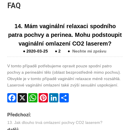
FAQ
14. Mám vaginální relaxaci spodního
patra pochvy a perinea. Mohu podstoupit
vaginální omlazení CO2 laserem?
●
2020-03-25
●
2
●
Nechte mi zprávu
V tomto případě potřebujeme opravit pouze spodní patro
pochvy a perineální tělo (oblast bezprostředně mimo pochvu).
Obvykle je v tomto případě vaginální relaxace méně rozsáhlá.
Laserové vaginální omlazení také zvýší sexuální uspokojení.
Facebook
X
WhatsApp
Pinterest
LinkedIn
Share
Předchozí:
13. Jak dlouho trvá omlazení pochvy CO2 laserem?
další: