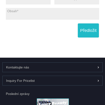
Předložit
Kontaktujte nás
Inquiry For Pricelist
Poslední zprávy