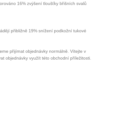
orováno 16% zvýšení tloušťky břišních svalů
vádějí přibližně 19% snížení podkožní tukové
me přijímat objednávky normálně. Vítejte v
t objednávky využít této obchodní příležitosti.