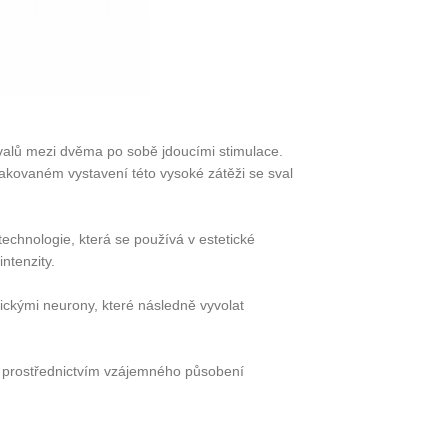
valů mezi dvěma po sobě jdoucími stimulace.
kovaném vystavení této vysoké zátěži se sval
echnologie, která se používá v estetické
ntenzity.
ickými neurony, které následně vyvolat
lů prostřednictvím vzájemného působení