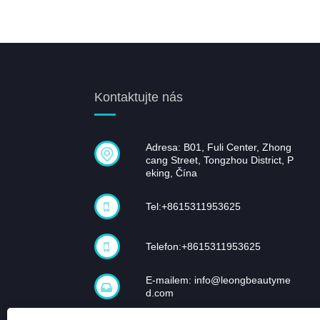
Kontaktujte nás
Adresa: B01, Fuli Center, Zhong
cang Street, Tongzhou District, P
eking, Čína
Tel:
+8615311953625
Telefon:
+8615311953625
E-mailem:
info@leongbeautyme
d.com