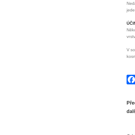
Nedá
jede
ÚČI
Něko
vrst
V so
kosm
Pře
dalš