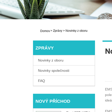
>
Zprávy
>
Novinky z oboru
Domov
ZPRÁVY
N
Novinky z oboru
Novinky společnosti
FAQ
EMSL
pole
ideá
NOVÝ PŘÍCHOD
EMSL