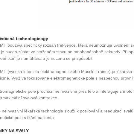
ědčená technologie
ogy
MT používá specifický rozsah frekvence, která neumožňuje uvolnění s
 je nucen zůstat ve staženém stavu po mnohonásobně sekundy. Při opa
obí tkáň je namáhána a je nucena se přizpůsobit.
MT (vysoká intenzita elektromagnetického Muscle Trainer) je lékařská t
cíně. Využívá fokusované elektromagnetické pole s bezpečnou úrovní i
tromagnetické pole prochází neinvazivně přes tělo a interaguje s motor
rmaximální svalové kontrakce.
e neinvazivní lékařská technologie slouží k posilování a reedukaci sva
etické pole s tkání pacienta.
NKY NA SVALY