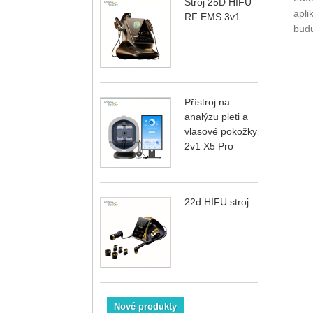
Stroj 25D HIFU
apli
RF EMS 3v1
budu
Přístroj na
analýzu pleti a
vlasové pokožky
2v1 X5 Pro
22d HIFU stroj
Nové produkty