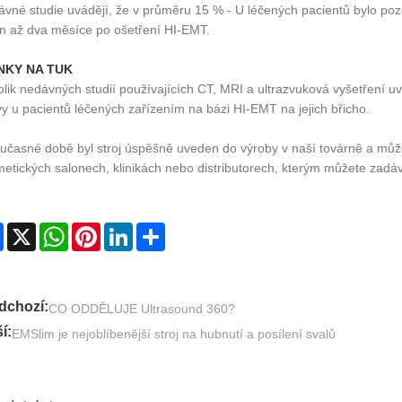
vné studie uvádějí, že v průměru 15 % - U léčených pacientů bylo poz
n až dva měsíce po ošetření HI-EMT.
NKY NA TUK
lik nedávných studií používajících CT, MRI a ultrazvuková vyšetření u
vy u pacientů léčených zařízením na bázi HI-EMT na jejich břicho.
učasné době byl stroj úspěšně uveden do výroby v naší továrně a může
etických salonech, klinikách nebo distributorech, kterým můžete zadáva
Facebook
X
WhatsApp
Pinterest
LinkedIn
Share
dchozí:
CO ODDĚLUJE Ultrasound 360?
í:
EMSlim je nejoblíbenější stroj na hubnutí a posílení svalů