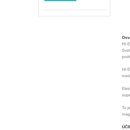
Osv
HI-E
Sval
podr
HI-E
medi
Elek
supe
To j
magn
ÚČI