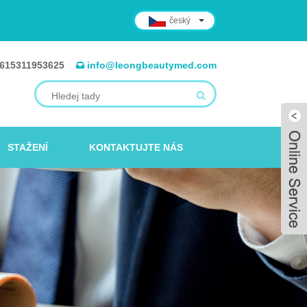
český
615311953625
info@leongbeautymed.com
STAŽENÍ
KONTAKTUJTE NÁS