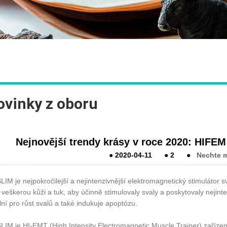
ovinky z oboru
Nejnovější trendy krásy v roce 2020: HIF
●
2020-04-11
●
2
●
Nechte m
IM je nejpokročilejší a nejintenzivnější elektromagnetický stimulátor 
 veškerou kůži a tuk, aby účinně stimulovaly svaly a poskytovaly nejinte
lní pro růst svalů a také indukuje apoptózu.
IM je HI-EMT (High Intensity Electromagnetic Muscle Trainer) zařízení 