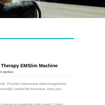
Live
EM Therapy EMSlim Machine
i zprávu
svalů. Prochází fokusované elektromagnetické
nzivnější nepřetržité kontrakce, které jsou
určené pro estetické účely, mající 2 (dva)