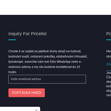
Inquiry For Pricelist
Po
Chcete-li se zeptat na jakékoli druhy strojů na hubnutí,
Vítejte v Shanghai Beauty Expo
Hle
budování svalů, omlazení pokožky, odstraňování chloupků,
Leongbeauty Booth
str
fyzioterapii, zanechte nám své číslo WhatsApp nebo e-
2026/04/08
202
mailovou adresu a my vás budeme kontaktovat do 24
hodin.
Guangzhou Beauty Expo 2026 mělo obrovský úspěch.
Jsm
Sejdeme se na Shanghai Beauty Expo.
Čín
str
kož
aby
cen