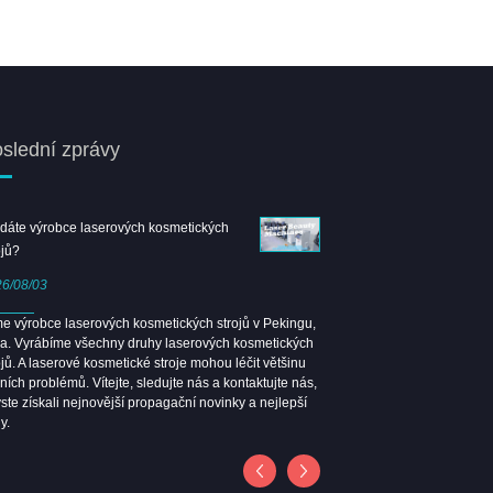
slední zprávy
dáte výrobce laserových kosmetických
Vítejte v Shanghai Beauty E
ojů?
Leongbeauty Booth
6/08/03
2026/04/08
e výrobce laserových kosmetických strojů v Pekingu,
Guangzhou Beauty Expo 202
a. Vyrábíme všechny druhy laserových kosmetických
Sejdeme se na Shanghai Be
ojů. A laserové kosmetické stroje mohou léčit většinu
ních problémů. Vítejte, sledujte nás a kontaktujte nás,
ste získali nejnovější propagační novinky a nejlepší
y.