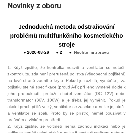
Novinky z oboru
Jednoduchá metoda odstraňování
problémů multifunkčního kosmetického
stroje
●
2020-08-26
●
2
●
Nechte mi zprávu
1. Když zjistíte, že kontrolka nesvítí a ventilátor se netočí,
zkontrolujte, zda není přerušená pojistka (všeobecné pojištění)
na levé straně zadního krytu. Pokud je rozbitá, vyměňte ji za
pojistku stejné specifikace (proud A4); při jeho výměně dojde k
jeho profouknutí, protože shořel ventilátor (DC 12V) nebo
transformátor (36V, 100W) a je třeba jej vyměnit. Pokud je
okolní prach příliš velký, ventilátor se zasekne a nelze jej otočit
a ventilátor se spálí. Proto by se přístroj neměl používat v
prašném a vlhkém prostředí.
2. Když zjistíte, že voltmetr nemá žádnou indikaci nebo je
indikace napětí velmi nízká a nelze ji nastavit směrem nahoru,