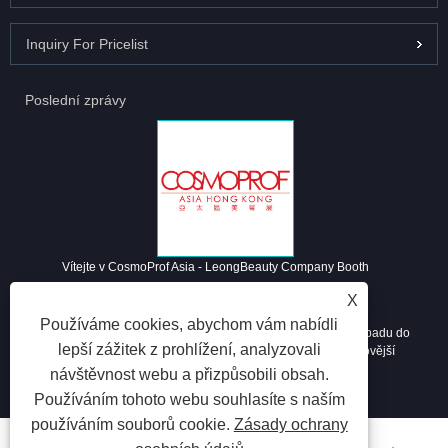
Inquiry For Pricelist
Poslední zprávy
Vítejte v CosmoProf Asia - LeongBeauty Company Booth
2024/11/12
X
Používáme cookies, abychom vám nabídli
Probíhá CosmoProf Asia. Kosmetický průmysl je horký a od listopadu do
lepší zážitek z prohlížení, analyzovali
Vánoc nabízíme největší slevy 2024. Kontaktujte nás za nejnovější
cenový katalog.
návštěvnost webu a přizpůsobili obsah.
Používáním tohoto webu souhlasíte s naším
používáním souborů cookie.
Zásady ochrany