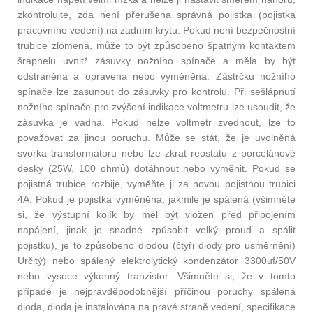
zkontrolujte, zda není přerušena správná pojistka (pojistka
pracovního vedení) na zadním krytu. Pokud není bezpečnostní
trubice zlomená, může to být způsobeno špatným kontaktem
šrapnelu uvnitř zásuvky nožního spínače a měla by být
odstraněna a opravena nebo vyměněna. Zástrčku nožního
spínače lze zasunout do zásuvky pro kontrolu. Při sešlápnutí
nožního spínače pro zvýšení indikace voltmetru lze usoudit, že
zásuvka je vadná. Pokud nelze voltmetr zvednout, lze to
považovat za jinou poruchu. Může se stát, že je uvolněná
svorka transformátoru nebo lze zkrat reostatu z porcelánové
desky (25W, 100 ohmů) dotáhnout nebo vyměnit. Pokud se
pojistná trubice rozbije, vyměňte ji za novou pojistnou trubici
4A. Pokud je pojistka vyměněna, jakmile je spálená (všimněte
si, že výstupní kolík by měl být vložen před připojením
napájení, jinak je snadné způsobit velký proud a spálit
pojistku), je to způsobeno diodou (čtyři diody pro usměrnění)
Určitý) nebo spálený elektrolytický kondenzátor 3300uf/50V
nebo vysoce výkonný tranzistor. Všimněte si, že v tomto
případě je nejpravděpodobnější příčinou poruchy spálená
dioda, dioda je instalována na pravé straně vedení, specifikace