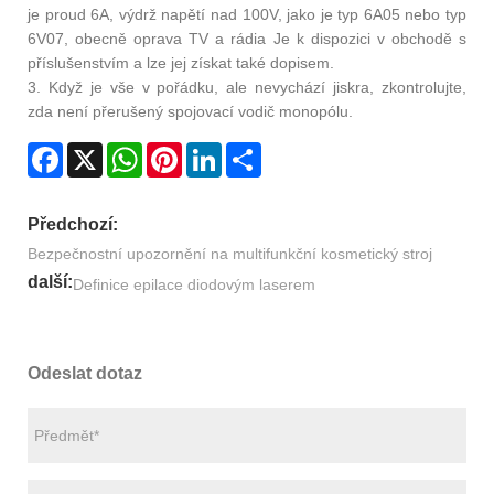
je proud 6A, výdrž napětí nad 100V, jako je typ 6A05 nebo typ
6V07, obecně oprava TV a rádia Je k dispozici v obchodě s
příslušenstvím a lze jej získat také dopisem.
3. Když je vše v pořádku, ale nevychází jiskra, zkontrolujte,
zda není přerušený spojovací vodič monopólu.
Facebook
X
WhatsApp
Pinterest
LinkedIn
Share
Předchozí:
Bezpečnostní upozornění na multifunkční kosmetický stroj
další:
Definice epilace diodovým laserem
Odeslat dotaz