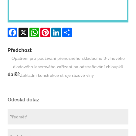
Facebook
X
WhatsApp
Pinterest
LinkedIn
Share
Předchozí:
Opatření pro používání přenosného skládacího 3-vlnového
diodového laserového zařízení na odstraňování chloupků
další:
Základní konstrukce stroje rázové vlny
Odeslat dotaz