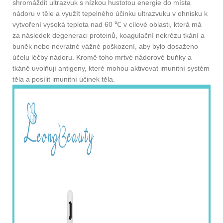
shromáždit ultrazvuk s nízkou hustotou energie do místa
nádoru v těle a využít tepelného účinku ultrazvuku v ohnisku k
vytvoření vysoká teplota nad 60 ℃ v cílové oblasti, která má
za následek degeneraci proteinů, koagulační nekrózu tkání a
buněk nebo nevratné vážné poškození, aby bylo dosaženo
účelu léčby nádoru. Kromě toho mrtvé nádorové buňky a
tkáně uvolňují antigeny, které mohou aktivovat imunitní systém
těla a posílit imunitní účinek těla.