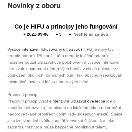
Novinky z oboru
Co je HIFU a principy jeho fungování
●
2021-09-06
●
3
●
Nechte mi zprávu
Vysoce intenzivní fokusovaný ultrazvuk (HIFU)
je nový typ
terapie nádorů. Při použití této metody k léčbě nádorů
můžeme použít ultrazvukové polohování a vysoce intenzivní
ultrazvuk k usmrcení nádorových buněk v cílové oblasti bez
poškození okolních normálních tkání tak, abychom realizovali
minimálně invazivní léčbu nádorových tkání.
Pracovní princip
Pracovní princip vysoké
intenzivní ultrazvuková léčba
Jde o
zaostření ultrazvuku, proniknutí do lidského těla a odstranění
nádorové tkáně prostřednictvím řady složených efektů. Stejně
jako lze sluneční světlo zaostřit konvexní čočkou, lze také
zaostřit ultrazvuk a může bezpečně proniknout tělem,