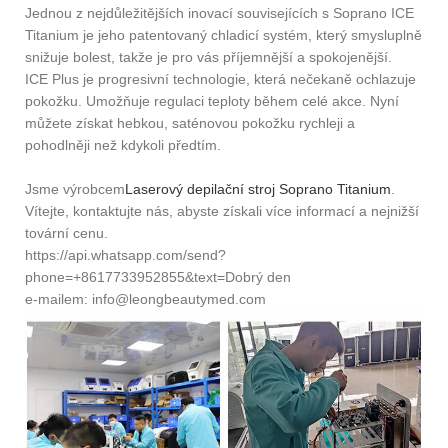
Jednou z nejdůležitějších inovací souvisejících s Soprano ICE
Titanium je jeho patentovaný chladicí systém, který smysluplně
snižuje bolest, takže je pro vás příjemnější a spokojenější.
ICE Plus je progresivní technologie, která nečekaně ochlazuje
pokožku. Umožňuje regulaci teploty během celé akce. Nyní
můžete získat hebkou, saténovou pokožku rychleji a
pohodlněji než kdykoli předtím.
Jsme výrobcem
Laserový depilační stroj Soprano Titanium
.
Vítejte, kontaktujte nás, abyste získali více informací a nejnižší
tovární cenu.
https://api.whatsapp.com/send?
phone=+8617733952855&text=Dobrý den
e-mailem: info@leongbeautymed.com