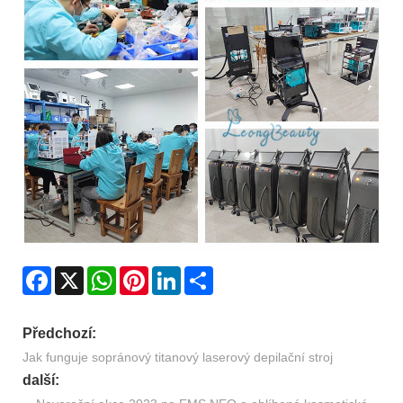
Facebook
X
WhatsApp
Pinterest
LinkedIn
Share
Předchozí:
Jak funguje sopránový titanový laserový depilační stroj
další: