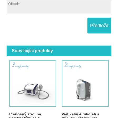
Předložit
Související produkty
Přenosný stroj na
Vertikální 4 rukojeti s
kryolipolýzu se 4
dvojitou bradou pro