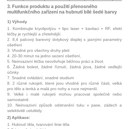
3. Funkce produktu a použití přenosného
multifunkčního zařízení na hubnutí bílé šedé barvy
1) Výhody
1. Kombinujte kryolipolýzu + lipo laser + kavitaci + RF, efekt
léčby je rychlejší a zřetelnější.
2. 8,4 palcový barevný dotykový displej s jasnými parametry
ošetření
3. Vhodné pro všechny druhy pleti
4. 20-30 minut na jedno sezení ošetření,
5. Neinvazivní léčba neovlivňuje běžnou práci a život.
6. Žádná bolest, žádné říznutí, žádná jizva, žádné vedlejší
účinky
7. Snadné ovládání, snadné studium
8. 2 různé rukojeti, které jsou vhodné pro různé části, velká
pro tělo a tenká a malá pro nohy a ruce nejmenší.
9. Velké i malé rukojeti mohou pracovat společně nebo
samostatně.
10. Neinvazivní způsob odstranění tuku v pase, zádech a
selektivitě celulitidy.
2) Aplikace:
1. Hubnutí těla, tvarování linie těla