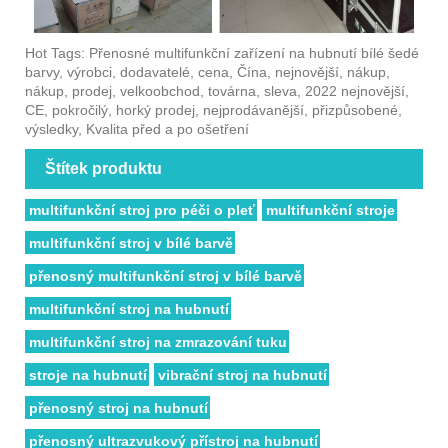
Hot Tags: Přenosné multifunkční zařízení na hubnutí bílé šedé
barvy, výrobci, dodavatelé, cena, Čína, nejnovější, nákup,
nákup, prodej, velkoobchod, továrna, sleva, 2022 nejnovější,
CE, pokročilý, horký prodej, nejprodávanější, přizpůsobené,
výsledky, Kvalita před a po ošetření
Štítek produktu
multifunkční stroj pro péči o pleť
multifunkční stroje
multifunkční stroj v bílé barvě
přenosný multifunkční stroj v bílé barvě
multifunkční stroj na hubnutí
multifunkční stroj na zmrazování tuku
stroje na hubnutí
vibrační stroj na hubnutí
přenosný stroj na hubnutí
přenosný ultrazvukový přístroj na hubnutí