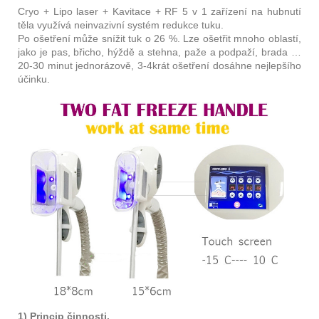
Cryo + Lipo laser + Kavitace + RF 5 v 1 zařízení na hubnutí
těla využívá neinvazivní systém redukce tuku.
Po ošetření může snížit tuk o 26 %. Lze ošetřit mnoho oblastí,
jako je pas, břicho, hýždě a stehna, paže a podpaží, brada …
20-30 minut jednorázově, 3-4krát ošetření dosáhne nejlepšího
účinku.
1) Princip činnosti.