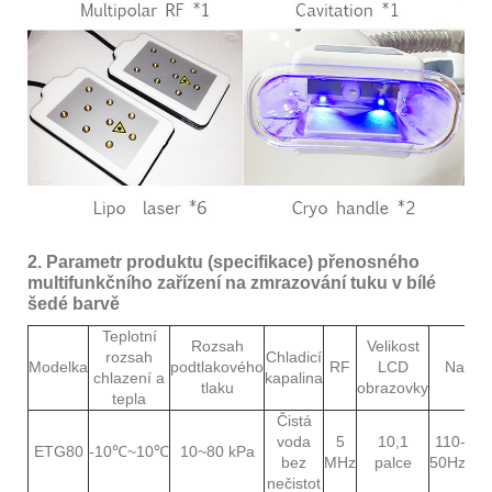
2. Parametr produktu (specifikace) přenosného
multifunkčního zařízení na zmrazování tuku v bílé
šedé barvě
Teplotní
Rozsah
Velikost
rozsah
Chladicí
Modelka
podtlakového
RF
LCD
Napětí
chlazení a
kapalina
tlaku
obrazovky
tepla
Čistá
voda
5
10,1
110-24
ETG80
-10℃~10℃
10~80 kPa
bez
MHz
palce
50Hz/60
nečistot