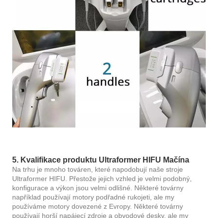
5. Kvalifikace produktu Ultraformer HIFU Ma
čína
Na trhu je mnoho továren, které napodobují naše stroje
Ultraformer HIFU. Přestože jejich vzhled je velmi podobný,
konfigurace a výkon jsou velmi odlišné. Některé továrny
například používají motory podřadné rukojeti, ale my
používáme motory dovezené z Evropy. Některé továrny
používají horší napájecí zdroje a obvodové desky, ale my