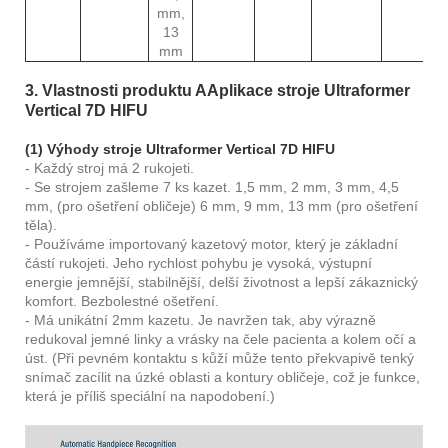
mm,
13
mm
3. Vlastnosti produktu A
Aplikace stroje Ultraformer
Vertical 7D HIFU
(1) Výhody stroje Ultraformer Vertical 7D HIFU
- Každý stroj má 2 rukojeti.
- Se strojem zašleme 7 ks kazet. 1,5 mm, 2 mm, 3 mm, 4,5
mm, (pro ošetření obličeje) 6 mm, 9 mm, 13 mm (pro ošetření
těla).
- Používáme importovaný kazetový motor, který je základní
částí rukojeti. Jeho rychlost pohybu je vysoká, výstupní
energie jemnější, stabilnější, delší životnost a lepší zákaznický
komfort. Bezbolestné ošetření.
- Má unikátní 2mm kazetu. Je navržen tak, aby výrazně
redukoval jemné linky a vrásky na čele pacienta a kolem očí a
úst. (Při pevném kontaktu s kůží může tento překvapivě tenký
snímač zacílit na úzké oblasti a kontury obličeje, což je funkce,
která je příliš speciální na napodobení.)