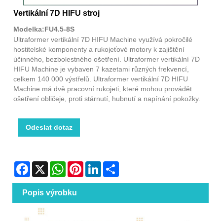
Vertikální 7D HIFU stroj
Modelka:FU4.5-8S
Ultraformer vertikální 7D HIFU Machine využívá pokročilé
hostitelské komponenty a rukojeťové motory k zajištění
účinného, ​​bezbolestného ošetření. Ultraformer vertikální 7D
HIFU Machine je vybaven 7 kazetami různých frekvencí,
celkem 140 000 výstřelů. Ultraformer vertikální 7D HIFU
Machine má dvě pracovní rukojeti, které mohou provádět
ošetření obličeje, proti stárnutí, hubnutí a napínání pokožky.
Odeslat dotaz
Facebook
X
WhatsApp
Pinterest
LinkedIn
Share
Popis výrobku