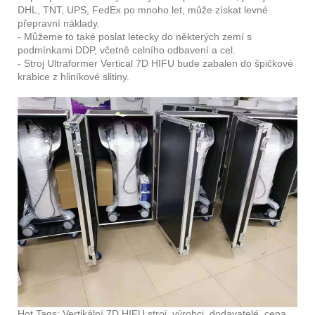
DHL, TNT, UPS, FedEx po mnoho let, může získat levné
přepravní náklady.
- Můžeme to také poslat letecky do některých zemí s
podmínkami DDP, včetně celního odbavení a cel.
- Stroj Ultraformer Vertical 7D HIFU bude zabalen do špičkové
krabice z hliníkové slitiny.
Hot Tags: Vertikální 7D HIFU stroj, výrobci, dodavatelé, cena,