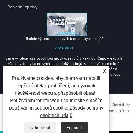
Poslední zprávy
Hledáte výrobce laserových kosmetických strojů?
2026/08/03
Jsme výrobce laserových kosmetických strojů v Pekingu, Čína. Vyrábíme
všechny druhy laserových kosmetických strojů. A laserové kosmetické
stroje mohou léčit většinu kožních problémů. Vítejte, sledujte nás a
X
kontaktujte nás, abyste získali nejnovější propagační novinky a nejlepší
Používáme cookies, abychom vám nabídli
ceny.
lepší zážitek z prohlížení, analyzovali
návštěvnost webu a přizpůsobili obsah.
Používáním tohoto webu souhlasíte s naším
Copyright © 2020 Beijing LeongBeauty Technology Co., Ltd. - Čína Kosmetický
používáním souborů cookie.
Zásady ochrany
stroj na hubnutí, výrobci strojů na zvedání obličeje HIFU, dodavatelé strojů na
osobních údajů
laserovou epilaci Všechna práva vyhrazena.
Odkazy
Sitemap
RSS
XML
Privacy Policy
Odmítnout
Přijmout