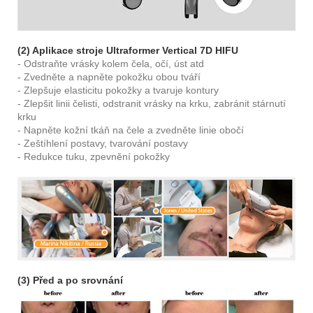
(2) Aplikace stroje Ultraformer Vertical 7D HIFU
- Odstraňte vrásky kolem čela, očí, úst atd
- Zvedněte a napněte pokožku obou tváří
- Zlepšuje elasticitu pokožky a tvaruje kontury
- Zlepšit linii čelisti, odstranit vrásky na krku, zabránit stárnutí
krku
- Napněte kožní tkáň na čele a zvedněte linie obočí
- Zeštíhlení postavy, tvarování postavy
- Redukce tuku, zpevnění pokožky
(3) Před a po srovnání