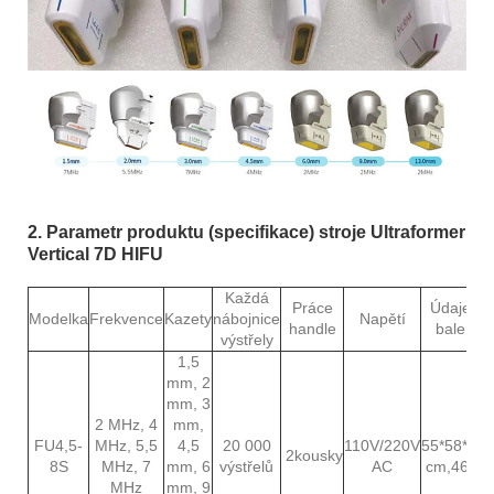
2. Parametr produktu (specifikace) stroje Ultraformer
Vertical 7D HIFU
Každá
Práce
Údaje o
Modelka
Frekvence
Kazety
nábojnice
Napětí
h
andle
balení
výstřely
1,5
mm, 2
mm, 3
2 MHz, 4
mm,
FU4,5-
MHz, 5,5
4,5
20 000
110V/220V
55*58*118
2
kousky
8S
MHz, 7
mm, 6
výstřelů
AC
cm,
46 kg
MHz
mm, 9