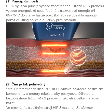
(1) Princip činnosti
HIFU využívá princip vysoce zaostřeného ultrazvuku k přenosu
vysoce energetické soustředěné ultrazvukové energie při
65~75°C do vrstvy fascie pokožky, aby se dosáhlo napnutí
pokožky, lifting obličeje a účinky proti stárnutí.
(2) Čím je tak jedinečný
Stroj Ultraformer Vertical 7D HIFU využívá pokročilé hostitelské
komponenty a motory rukojeti, aby poskytoval účinnou a
bezbolestnou léčbu. Má 2 pracovní rukojeti s celkem 7 kusy
kazet.
Ve srovnání s tradičními stroji HIFU má stroj Ultraformer