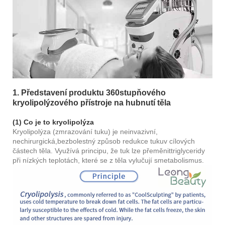
1. Představení produktu 360stupňového
kryolipolýzového přístroje na hubnutí těla
(1) Co je to kryolipolýza
Kryolipolýza (zmrazování tuku) je neinvazivní,
nechirurgická,
bezbolestný způsob redukce tuku
v cílových
částech těla. Využívá principu, že tuk lze přeměnit
triglyceridy
při nízkých teplotách, které se z těla vylučují s
metabolismus.