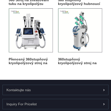
360 Stroj na zmrazování
360 stupňový
tuku na kryolipolýzu
kryolipolýzový hubnoucí
stroj
Přenosný 360stupňový
360stupňový
kryolipolýzový stroj na
kryolipolýzový stroj na
zmrazování tuku
zmrazování tuku
Kontaktujte nás
Inquiry For Pricelist