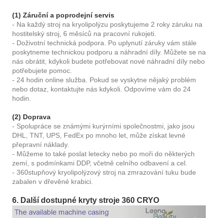
(1) Záruční a poprodejní servis
- Na každý stroj na kryolipolýzu poskytujeme 2 roky záruku na
hostitelský stroj, 6 měsíců na pracovní rukojeti.
- Doživotní technická podpora. Po uplynutí záruky vám stále
poskytneme technickou podporu a náhradní díly. Můžete se na
nás obrátit, kdykoli budete potřebovat nové náhradní díly nebo
potřebujete pomoc.
- 24 hodin online služba. Pokud se vyskytne nějaký problém
nebo dotaz, kontaktujte nás kdykoli. Odpovíme vám do 24
hodin.
(2) Doprava
- Spolupráce se známými kurýrními společnostmi, jako jsou
DHL, TNT, UPS, FedEx po mnoho let, může získat levné
přepravní náklady.
- Můžeme to také poslat letecky nebo po moři do některých
zemí, s podmínkami DDP, včetně celního odbavení a cel.
- 360stupňový kryolipolýzový stroj na zmrazování tuku bude
zabalen v dřevěné krabici.
6. Další dostupné kryty stroje 360 ​​CRYO