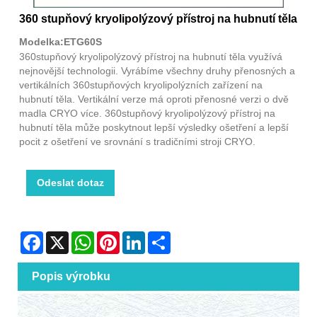
360 stupňový kryolipolýzový přístroj na hubnutí těla
Modelka:ETG60S
360stupňový kryolipolýzový přístroj na hubnutí těla využívá
nejnovější technologii. Vyrábíme všechny druhy přenosných a
vertikálních 360stupňových kryolipolýzních zařízení na
hubnutí těla. Vertikální verze má oproti přenosné verzi o dvě
madla CRYO více. 360stupňový kryolipolýzový přístroj na
hubnutí těla může poskytnout lepší výsledky ošetření a lepší
pocit z ošetření ve srovnání s tradičními stroji CRYO.
Odeslat dotaz
Facebook
X
WhatsApp
Pinterest
LinkedIn
Share
Popis výrobku