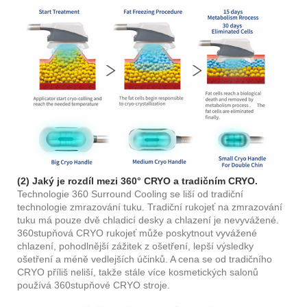
(2) Jaký je rozdíl mezi 360° CRYO a tradičním CRYO.
Technologie 360 ​​Surround Cooling se liší od tradiční
technologie zmrazování tuku. Tradiční rukojeť na zmrazování
tuku má pouze dvě chladicí desky a chlazení je nevyvážené.
360stupňová CRYO rukojeť může poskytnout vyvážené
chlazení, pohodlnější zážitek z ošetření, lepší výsledky
ošetření a méně vedlejších účinků. A cena se od tradičního
CRYO příliš neliší, takže stále více kosmetických salonů
používá 360stupňové CRYO stroje.