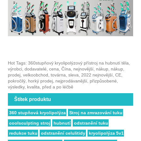
Hot Tags: 360stupňový kryolipolýzový přístroj na hubnutí těla,
výrobci, dodavatelé, cena, Čína, nejnovější, nákup, nákup,
prodej, velkoobchod, továrna, sleva, 2022 nejnovější, CE,
pokročilý, horký prodej, nejprodávanější, přizpůsobené,
výsledky, kvalita, před a po léčbě
Štítek produktu
360 stupňová kryolipolýza
Stroj na zmrazování tuku
coolsculpting stroj
hubnutí
odstranění tuku
redukce tuku
odstranění celulitidy
kryolipolýza 5v1