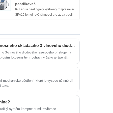
akné, omlazení pleti, karbonový peeling,
postřikovač
lifting obličeje, odstranění vrásek atd. Je
6v1 aqua peelingový kyslíkový rozprašovač
velmi vhodný pro kosmetické salony pro
SPA16 je nejnovější model pro aqua peeling,
rozšíření nových služeb.
hydro mikrodermabrazi, kyslíkový
rozprašovač atd. Je velmi oblíbený v
Model: BM081
kosmetických salonech, centrech péče o pleť
a domácí osobní použití. Má účinné výsledky
pro čištění obličeje, hloubkovou hydrataci,
Opatření pro používání přenosného skládacího 3-vlnového diodového laserového zařízení na odstraňování chloupků
odstranění černých teček, proti stárnutí a
úlevu od akné.
ho 3-vlnového diodového laserového přístroje na
rosím fotosenzitivní potraviny (jako je špenát,
Model: SPA16
šli nežádoucím reakcím po použití. 2. Nepoužívejte
yto produkty nesmí způsobovat záblesky.
í mechanické ošetření, které je vysoce účinné při
i tuku.
hine?
očilý systém kompresní mikrovibrace.