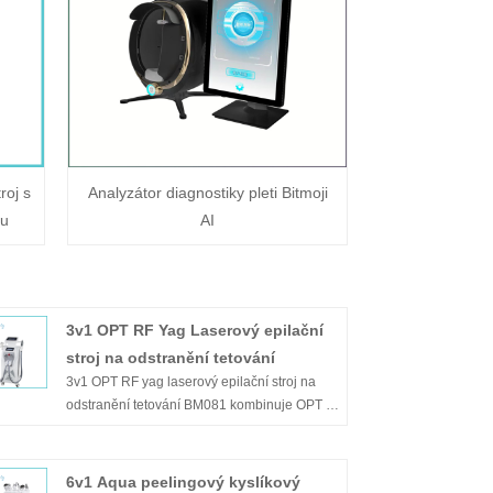
roj s
Analyzátor diagnostiky pleti Bitmoji
ou
AI
3v1 OPT RF Yag Laserový epilační
stroj na odstranění tetování
3v1 OPT RF yag laserový epilační stroj na
odstranění tetování BM081 kombinuje OPT +
YAG laser + RF technologii. Má širokou škálu
ošetření, včetně depilace, odstranění
tetování, odstranění pigmentace, odstranění
6v1 Aqua peelingový kyslíkový