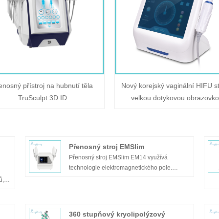
enosný přístroj na hubnutí těla
Nový korejský vaginální HIFU st
TruSculpt 3D ID
velkou dotykovou obrazovk
Přenosný stroj EMSlim
Přenosný stroj EMSlim EM14 využívá
technologie elektromagnetického pole.
Přenosný stroj EMSlim dokáže spalovat tuk a
ů,
nabírat svaly bez jakékoli bolesti, bez
nuje
vedlejších účinků. Přenosný stroj EMSlim je
r
jedním z cenově nejvýhodnějších strojů a
360 stupňový kryolipolýzový