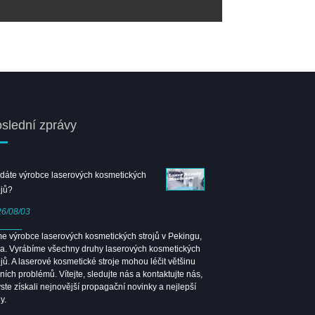
slední zprávy
dáte výrobce laserových kosmetických
Vítejte v Shanghai Beauty E
ojů?
Leongbeauty Booth
6/08/03
2026/04/08
e výrobce laserových kosmetických strojů v Pekingu,
Guangzhou Beauty Expo 202
a. Vyrábíme všechny druhy laserových kosmetických
Sejdeme se na Shanghai Be
ojů. A laserové kosmetické stroje mohou léčit většinu
ních problémů. Vítejte, sledujte nás a kontaktujte nás,
ste získali nejnovější propagační novinky a nejlepší
y.