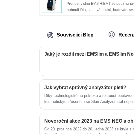
zacílit vlasové prameny pomocí simultán
Přenosný stroj EMS HIEMT se používá pr
laserového vypalování vlnové délky.
hubnutí těla, spalování tuků, budování sva
Sopránový titanový laserový depilační str
Přenosný stroj EMS HIEMT pro kosmetic
má také chladicí technologii ICE PLUS, k
salony a lékaře, kteří chtějí svým klientům
zabraňuje přehřátí pokožky.
nabídnout nejmodernější a efektivní
Související Blog
Recen
neinvazivní ošetření konturování těla.
Přenosný stroj EMS HIEMT buduje svaly 
zároveň spaluje tuky.
Jaký je rozdíl mezi EMSlim a EMSlim N
Jak vybrat správný analyzátor pleti?
Díky technologickému pokroku a rostoucí poptávce 
kosmetických řešeních se Skin Analyzer stal nepos
dermatology, kosmetické kliniky, lázně a dokonce 
obchody.
Novoroční akce 2023 na EMS NEO a obl
Od 20. prosince 2022 do 20. ledna 2023 se kryje 