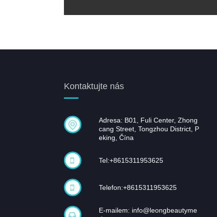
Kontaktujte nás
Adresa: B01, Fuli Center, Zhong
cang Street, Tongzhou District, P
eking, Čína
Tel:
+8615311953625
Telefon:
+8615311953625
E-mailem:
info@leongbeautyme