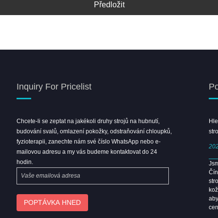
Předložit
Inquiry For Pricelist
Po
Chcete-li se zeptat na jakékoli druhy strojů na hubnutí,
Vítejte v Shanghai Beauty Expo
Hle
budování svalů, omlazení pokožky, odstraňování chloupků,
Leongbeauty Booth
str
fyzioterapii, zanechte nám své číslo WhatsApp nebo e-
2026/04/08
202
mailovou adresu a my vás budeme kontaktovat do 24
hodin.
Guangzhou Beauty Expo 2026 mělo obrovský úspěch.
Jsm
Sejdeme se na Shanghai Beauty Expo.
Čín
str
kož
aby
cen