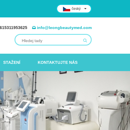
český
615311953625
info@leongbeautymed.com
STAŽENÍ
KONTAKTUJTE NÁS