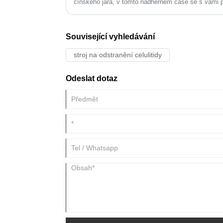
čínského jara, v tomto nádherném čase se s vámi p
cenu na některé nejprodávanější stroje. Nenechte si 
Související vyhledávání
stroj na odstranění celulitidy
Odeslat dotaz