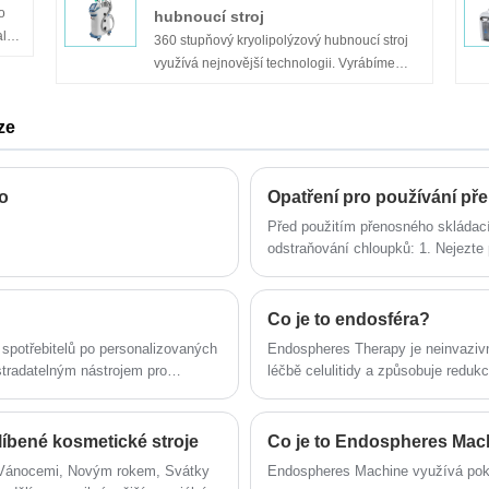
cena je nižší než 2000 USD.
ního
o
hubnoucí stroj
lů.
360 stupňový kryolipolýzový hubnoucí stroj
oj
ké
využívá nejnovější technologii. Vyrábíme
terá
všechny druhy přenosných a vertikálních
strojů na hubnutí kryolipolýzy 360 stupňů.
ze
Vertikální verze má oproti přenosné verzi o
a
dvě madla CRYO více. 360stupňový
kryolipolýzový hubnoucí stroj může
eo
poskytnout lepší výsledky ošetření a lepší
pocit z ošetření ve srovnání s tradičními stroji
Před použitím přenosného skládací
CRYO.
odstraňování chloupků: 1. Nejezte p
řepka, hořčice atd.), abyste přede
kondenzát, gel z aloe vera atd. T
Co je to endosféra?
spotřebitelů po personalizovaných
Endospheres Therapy je neinvazivn
tradatelným nástrojem pro
léčbě celulitidy a způsobuje redukc
i maloobchodní kosmetické
íbené kosmetické stroje
Co je to Endospheres Mac
s Vánocemi, Novým rokem, Svátky
Endospheres Machine využívá pokr