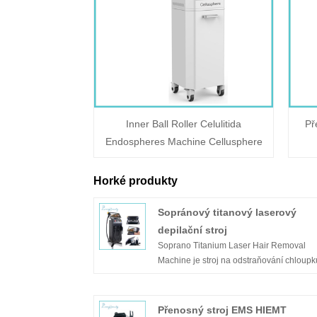
Inner Ball Roller Celulitida
Př
Endospheres Machine Cellusphere
Horké produkty
Sopránový titanový laserový
depilační stroj
Soprano Titanium Laser Hair Removal
Machine je stroj na odstraňování chloupk
který svou technologií chlazení nově defi
laserové ošetření. Soprano Titanium Lase
Hair Demoval Machine dokáže efektivně
Přenosný stroj EMS HIEMT