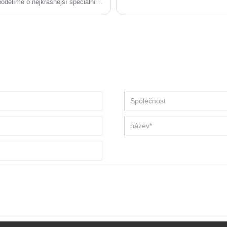
odělíme o nejkrásnější speciální
ujít největší slevu roku.